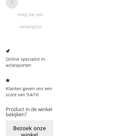
Voeg toe aan
verlanglijst
Voeg
toe
aan
Online specialist in
verlanglijst
actiesporten
Klanten geven ons een
score van 9,4/10
Product in de winkel
bekijken?
Bezoek onze
winkel