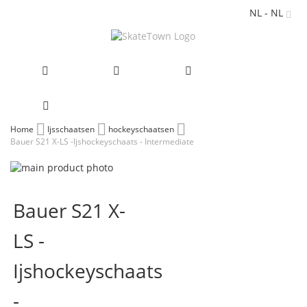
NL - NL
Ga
Home
Ijsschaatsen
hockeyschaatsen
Bauer S21 X-LS -Ijshockeyschaats - Intermediate
naar
de
Ga
inhoud
naar
Ga
het
naar
Bauer S21 X-
einde
het
van
begin
LS -
de
van
afbeeldingen-
de
gallerij
afbeeldingen-
Ijshockeyschaats
gallerij
-