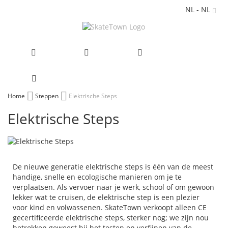
NL - NL
Ga
Home
Steppen
Elektrische Steps
naar
Elektrische Steps
de
inhoud
De nieuwe generatie elektrische steps is één van de meest
handige, snelle en ecologische manieren om je te
verplaatsen. Als vervoer naar je werk, school of om gewoon
lekker wat te cruisen, de elektrische step is een plezier
voor kind en volwassenen. SkateTown verkoopt alleen CE
gecertificeerde elektrische steps, sterker nog; we zijn nou
betrokken geweest bij het testen en verfijnen van de