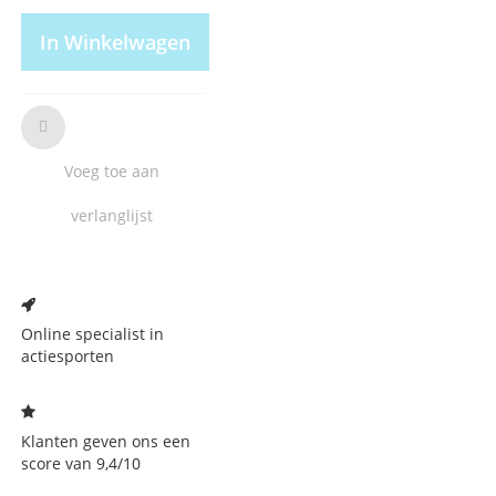
In Winkelwagen
Voeg toe aan
verlanglijst
Voeg
toe
aan
Online specialist in
verlanglijst
actiesporten
Klanten geven ons een
score van 9,4/10