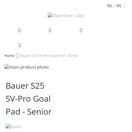
NL - NL
Ga
Home
Bauer S25 SV-Pro Goal Pad - Senior
naar
Ga
de
naar
Ga
inhoud
het
naar
Bauer S25
einde
het
van
begin
SV-Pro Goal
de
van
afbeeldingen-
de
gallerij
afbeeldingen-
Pad - Senior
gallerij