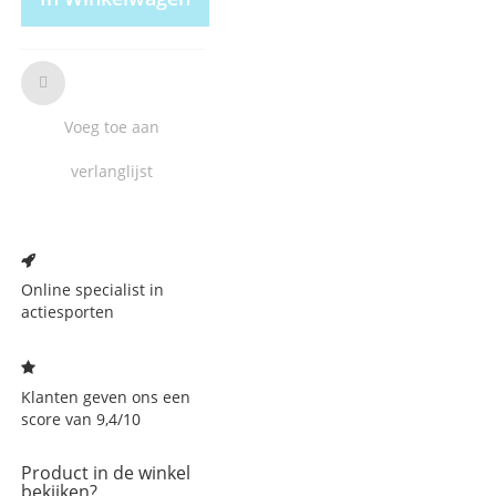
Voeg toe aan
verlanglijst
Voeg
toe
aan
Online specialist in
verlanglijst
actiesporten
Klanten geven ons een
score van 9,4/10
Product in de winkel
bekijken?