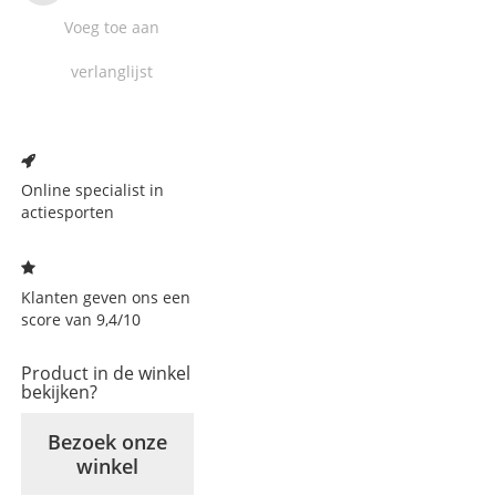
Voeg toe aan
verlanglijst
Voeg
toe
aan
Online specialist in
verlanglijst
actiesporten
Klanten geven ons een
score van 9,4/10
Product in de winkel
bekijken?
Bezoek onze
winkel