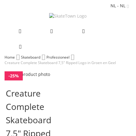
NL - NL
Ga
Home
Skateboard
Professioneel
Creature Complete Skateboard 7,5" Ripped Logo in Groen en Geel
naar
de
Ga
inhoud
-25%
naar
Ga
het
naar
Creature
einde
het
van
begin
Complete
de
van
afbeeldingen-
de
gallerij
afbeeldingen-
Skateboard
gallerij
7,5" Ripped