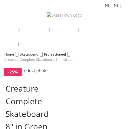
NL - NL
Ga
Home
Skateboard
Professioneel
Creature Complete Skateboard 8" in Groen
naar
de
Ga
inhoud
-25%
naar
Ga
het
naar
Creature
einde
het
van
begin
Complete
de
van
afbeeldingen-
de
gallerij
afbeeldingen-
Skateboard
gallerij
8" in Groen