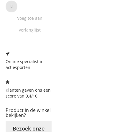
Voeg toe aan
verlanglijst
Voeg
toe
aan
Online specialist in
verlanglijst
actiesporten
Klanten geven ons een
score van 9,4/10
Product in de winkel
bekijken?
Bezoek onze