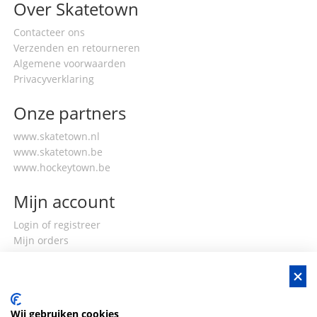
Over Skatetown
Contacteer ons
Verzenden en retourneren
Algemene voorwaarden
Privacyverklaring
Onze partners
www.skatetown.nl
www.skatetown.be
www.hockeytown.be
Mijn account
Login of registreer
Mijn orders
Mijn gegevens
Wij gebruiken cookies