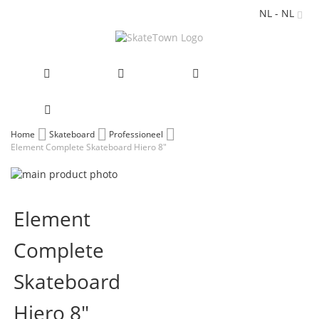
NL - NL
Ga
Home
Skateboard
Professioneel
Element Complete Skateboard Hiero 8"
naar
de
Ga
inhoud
naar
Ga
het
naar
Element
einde
het
van
begin
Complete
de
van
afbeeldingen-
de
gallerij
afbeeldingen-
Skateboard
gallerij
Hiero 8"