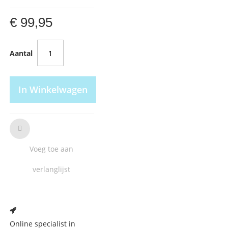
€ 99,95
Aantal
In Winkelwagen
Voeg toe aan
verlanglijst
Voeg
toe
aan
Online specialist in
verlanglijst