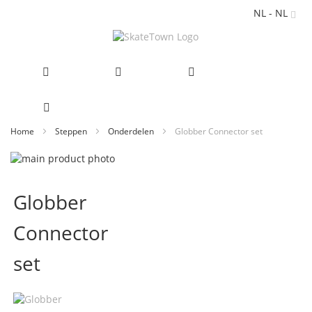
NL - NL
Ga
Home
Steppen
Onderdelen
Globber Connector set
naar
Ga
de
naar
Ga
inhoud
het
naar
Globber
einde
het
van
begin
Connector
de
van
afbeeldingen-
de
gallerij
afbeeldingen-
set
gallerij