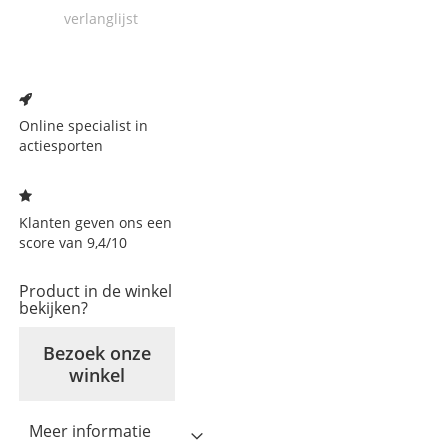
verlanglijst
Voeg
toe
aan
Online specialist in
verlanglijst
actiesporten
Klanten geven ons een
score van 9,4/10
Product in de winkel
bekijken?
Bezoek onze
winkel
Meer informatie