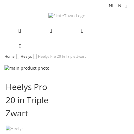
NL - NL
Ga
Home
Heelys
Heelys Pro 20 in Triple Zwart
naar
Ga
de
naar
Ga
inhoud
het
naar
Heelys Pro
einde
het
van
begin
20 in Triple
de
van
afbeeldingen-
de
gallerij
afbeeldingen-
Zwart
gallerij