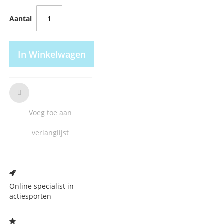
Aantal
In Winkelwagen
Voeg toe aan
verlanglijst
Voeg
toe
aan
Online specialist in
verlanglijst
actiesporten