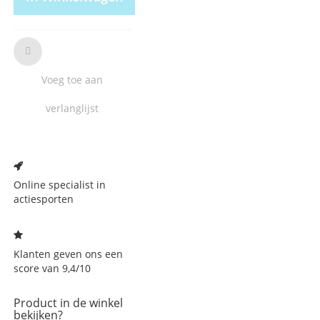
Voeg toe aan
verlanglijst
Voeg
toe
aan
Online specialist in
verlanglijst
actiesporten
Klanten geven ons een
score van 9,4/10
Product in de winkel
bekijken?