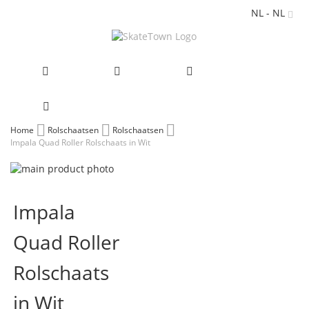
NL - NL
Ga
Home
Rolschaatsen
Rolschaatsen
Impala Quad Roller Rolschaats in Wit
naar
de
Ga
inhoud
naar
Ga
het
naar
Impala
einde
het
van
begin
Quad Roller
de
van
afbeeldingen-
de
gallerij
afbeeldingen-
Rolschaats
gallerij
in Wit