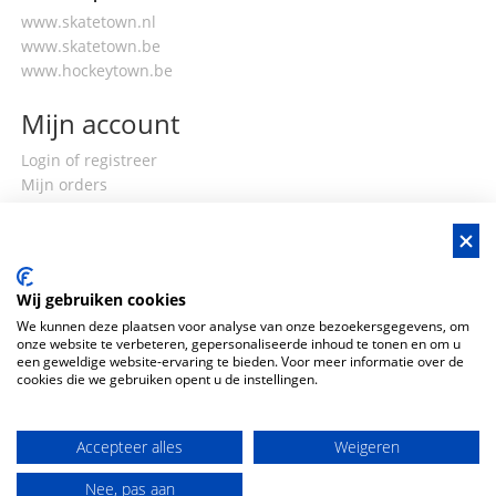
www.skatetown.nl
www.skatetown.be
www.hockeytown.be
Mijn account
Login of registreer
Mijn orders
Mijn gegevens
Wij gebruiken cookies
We kunnen deze plaatsen voor analyse van onze bezoekersgegevens, om
onze website te verbeteren, gepersonaliseerde inhoud te tonen en om u
een geweldige website-ervaring te bieden. Voor meer informatie over de
cookies die we gebruiken opent u de instellingen.
Accepteer alles
Weigeren
Copyright ©
2026
SkateTown. Alle rechten
Nee, pas aan