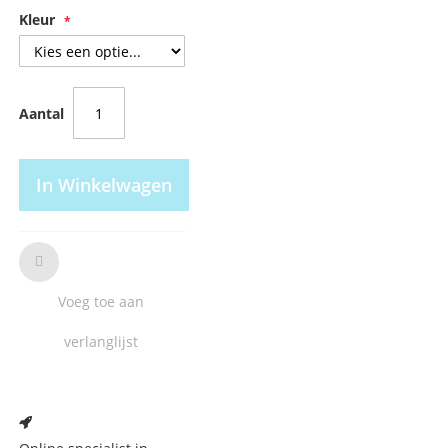
Kleur
Aantal
In Winkelwagen
Voeg toe aan
verlanglijst
Voeg
toe
aan