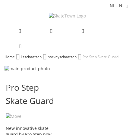
NL - NL
Ga
Home
Ijsschaatsen
hockeyschaatsen
Pro Step Skate Guard
naar
Ga
de
naar
Ga
inhoud
het
naar
Pro Step
einde
het
van
begin
Skate Guard
de
van
afbeeldingen-
de
gallerij
afbeeldingen-
gallerij
New innovative skate
guard by Pro Step now