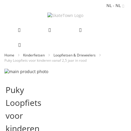
NL - NL
Ga
Home
Kinderfietsen
Loopfietsen & Driewielers
Puky Loopfiets voor kinderen vanaf 2,5 jaar in rood
naar
de
Ga
inhoud
naar
Ga
het
naar
Puky
einde
het
van
begin
Loopfiets
de
van
afbeeldingen-
de
gallerij
afbeeldingen-
voor
gallerij
kinderen