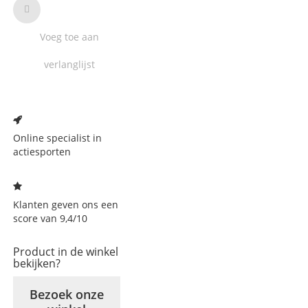
Voeg toe aan
verlanglijst
Voeg
toe
aan
Online specialist in
verlanglijst
actiesporten
Klanten geven ons een
score van 9,4/10
Product in de winkel
bekijken?
Bezoek onze