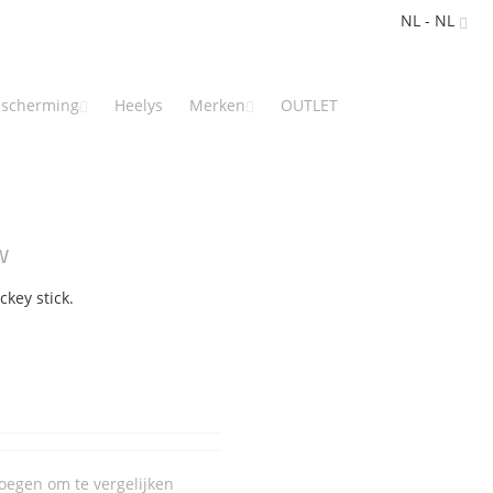
NL - NL
scherming
Heelys
Merken
OUTLET
w
ckey stick.
oegen om te vergelijken