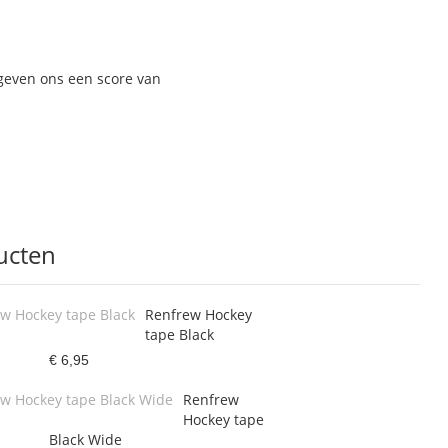
Voeg
toe
aan
verlanglijst
geven ons een score van
ucten
Renfrew Hockey
tape Black
€ 6,95
Renfrew
Hockey tape
Black Wide