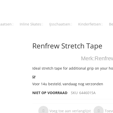
haatsen
Inline Skates
Ijsschaatsen
Kinderfietsen
Be
Renfrew Stretch Tape
Merk:
Renfre
Ideal stretch tape for additional grip on your ho
Voor 14u besteld, vandaag nog verzonden
NIET OP VOORRAAD
SKU
6446015A
Voeg toe aan verlanglijst
Toev