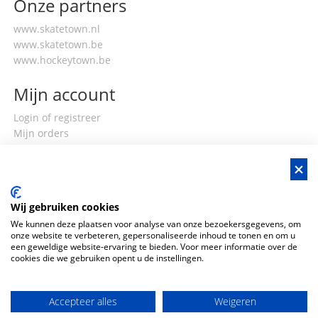
Onze partners
www.skatetown.nl
www.skatetown.be
www.hockeytown.be
Mijn account
Login of registreer
Mijn orders
Mijn gegevens
Wij gebruiken cookies
We kunnen deze plaatsen voor analyse van onze bezoekersgegevens, om
onze website te verbeteren, gepersonaliseerde inhoud te tonen en om u
een geweldige website-ervaring te bieden. Voor meer informatie over de
cookies die we gebruiken opent u de instellingen.
Accepteer alles
Weigeren
Copyright ©
2026