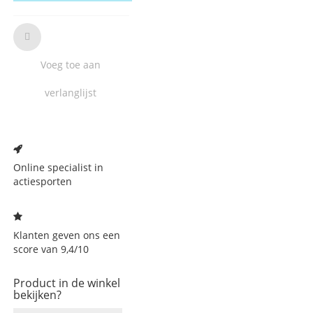
Voeg toe aan
verlanglijst
Voeg
toe
aan
Online specialist in
verlanglijst
actiesporten
Klanten geven ons een
score van 9,4/10
Product in de winkel
bekijken?