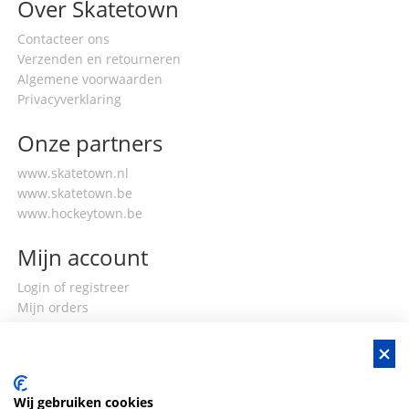
Over Skatetown
Contacteer ons
Verzenden en retourneren
Algemene voorwaarden
Privacyverklaring
Onze partners
www.skatetown.nl
www.skatetown.be
www.hockeytown.be
Mijn account
Login of registreer
Mijn orders
Mijn gegevens
Wij gebruiken cookies