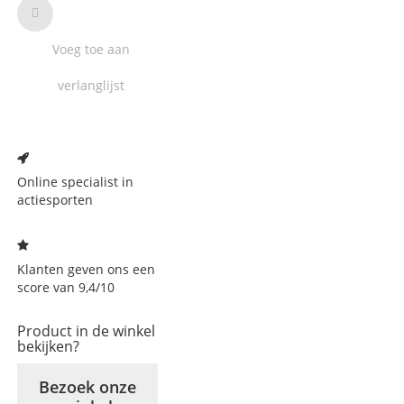
Voeg toe aan
verlanglijst
Voeg
toe
aan
Online specialist in
verlanglijst
actiesporten
Klanten geven ons een
score van 9,4/10
Product in de winkel
bekijken?
Bezoek onze