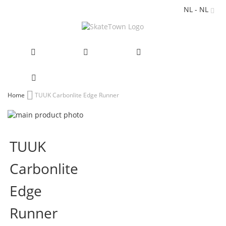
NL - NL
Ga
Home
TUUK Carbonlite Edge Runner
naar
Ga
de
naar
Ga
inhoud
het
naar
TUUK
einde
het
van
begin
Carbonlite
de
van
afbeeldingen-
de
gallerij
afbeeldingen-
Edge
gallerij
Runner