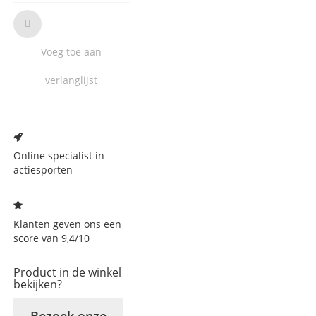
Voeg toe aan
verlanglijst
Voeg
toe
aan
Online specialist in
verlanglijst
actiesporten
Klanten geven ons een
score van 9,4/10
Product in de winkel
bekijken?