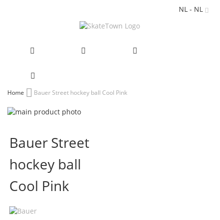
NL - NL
Ga
Home
Bauer Street hockey ball Cool Pink
naar
Ga
de
naar
Ga
inhoud
het
naar
Bauer Street
einde
het
van
begin
hockey ball
de
van
afbeeldingen-
de
gallerij
afbeeldingen-
Cool Pink
gallerij