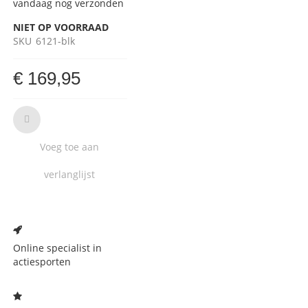
vandaag nog verzonden
NIET OP VOORRAAD
SKU
6121-blk
€ 169,95
Voeg toe aan
verlanglijst
Voeg
toe
aan
Online specialist in
verlanglijst
actiesporten