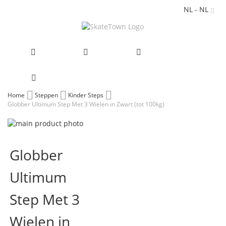
NL - NL
Ga
Home
Steppen
Kinder Steps
Globber Ultimum Step Met 3 Wielen in Zwart (tot 100kg)
naar
de
Ga
inhoud
naar
Ga
het
naar
Globber
einde
het
van
begin
Ultimum
de
van
afbeeldingen-
de
gallerij
afbeeldingen-
Step Met 3
gallerij
Wielen in