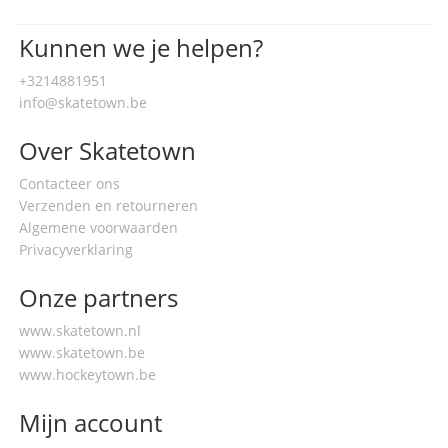
Kunnen we je helpen?
+3214881951
info@skatetown.be
Over Skatetown
Contacteer ons
Verzenden en retourneren
Algemene voorwaarden
Privacyverklaring
Onze partners
www.skatetown.nl
www.skatetown.be
www.hockeytown.be
Mijn account